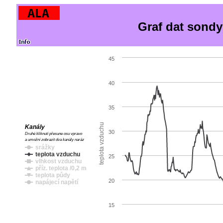
Graf dat sondy
45
40
35
teplota vzduchu
Kanály
30
Druhé kliknutí přesune osu vpravo
a umožní zobrazit dva kanály naráz
srážky
teplota vzduchu
25
vlhkost vzduchu
příz. teplota /0,2 m
teplota půdy
20
napájecí napětí
15