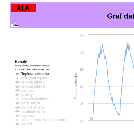
Graf da
45
40
Kanály
Druhé kliknutí přesune osu vpravo
35
a umožní zobrazit dva kanály naráz
Teplota vzduchu
Teplota vzduchu
přízemní teplota
teplota půdy 1
teplota půdy 2
30
rezerva
srážky
Vlhkost vzduchu
směr větru
25
ovlhčení listu
rychlost větru
rezerva
10 sec max. rychlost větru
20
napětí