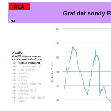
Graf dat sondy B
45
40
Kanály
Druhé kliknutí přesune osu vpravo
35
a umožní zobrazit dva kanály naráz
teplota vzduchu
teplota vzduchu
přízemní teplota
teplota půdy
30
rezerva
rezerva
srážky
Vlhkost vzduchu
25
rezerva
ovlhčení listů
rezerva
vlhkost půdy obj. %
20
napětí