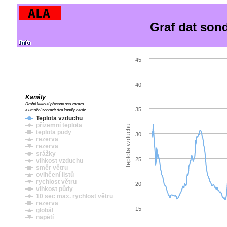
Graf dat son
45
40
Kanály
Druhé kliknutí přesune osu vpravo
35
a umožní zobrazit dva kanály naráz
Teplota vzduchu
přízemní teplota
Teplota vzduchu
teplota půdy
30
rezerva
rezerva
srážky
25
vlhkost vzduchu
směr větru
ovlhčení listů
rychlost větru
20
vlhkost půdy
10 sec max. rychlost větru
rezerva
15
globál
napětí