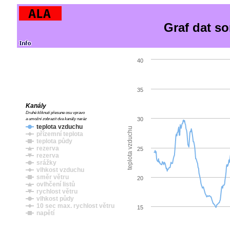
Graf dat s
40
35
Kanály
Druhé kliknutí přesune osu vpravo
30
a umožní zobrazit dva kanály naráz
teplota vzduchu
teplota vzduchu
přízemní teplota
teplota půdy
rezerva
25
rezerva
srážky
vlhkost vzduchu
směr větru
20
ovlhčení listů
rychlost větru
vlhkost půdy
10 sec max. rychlost větru
15
napětí