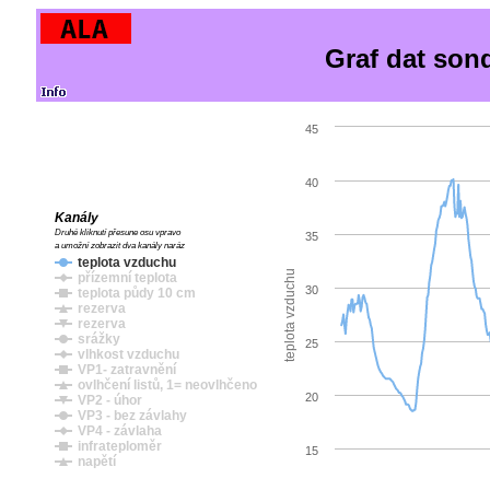
Graf dat son
45
40
Kanály
Druhé kliknutí přesune osu vpravo
35
a umožní zobrazit dva kanály naráz
teplota vzduchu
teplota vzduchu
přízemní teplota
30
teplota půdy 10 cm
rezerva
rezerva
srážky
25
vlhkost vzduchu
VP1- zatravnění
ovlhčení listů, 1= neovlhčeno
20
VP2 - úhor
VP3 - bez závlahy
VP4 - závlaha
infrateploměr
15
napětí