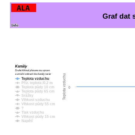
Graf dat 
Kanály
Druhé kliknutí přesune osu vpravo
a umožní zobrazit dva kanály naráz
Teplota vzduchu
Teplota vzduchu
Příz. teplota /0,2 m
Teplota půdy 10 cm
0
Teplota půdy 65 cm
Srážky
Vlhkost vzduchu
Vlhkost půdy 55 cm
?
Tlak vzduchu
Vlhkost půdy 15 cm
Napětí