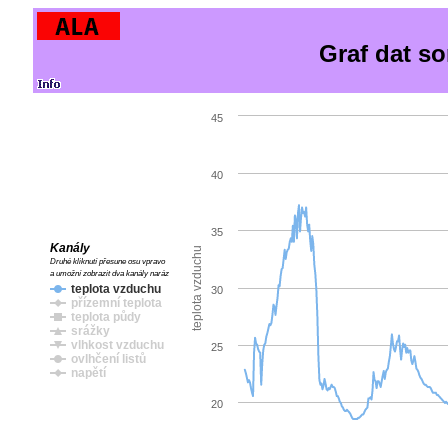
Graf dat s
45
40
35
Kanály
teplota vzduchu
Druhé kliknutí přesune osu vpravo
a umožní zobrazit dva kanály naráz
teplota vzduchu
30
přízemní teplota
teplota půdy
srážky
vlhkost vzduchu
25
ovlhčení listů
napětí
20