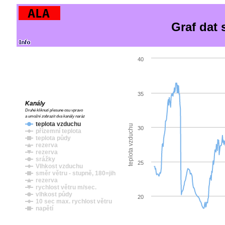
Graf dat
40
35
Kanály
Druhé kliknutí přesune osu vpravo
a umožní zobrazit dva kanály naráz
teplota vzduchu
teplota vzduchu
30
přízemní teplota
teplota půdy
rezerva
rezerva
srážky
25
Vlhkost vzduchu
směr větru - stupně, 180=jih
rezerva
rychlost větru m/sec.
vlhkost půdy
20
10 sec max. rychlost větru
napětí