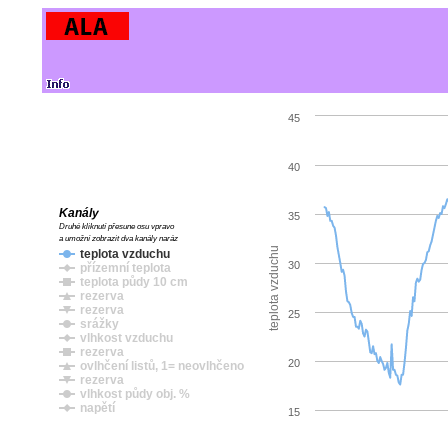
45
40
Kanály
35
Druhé kliknutí přesune osu vpravo
a umožní zobrazit dva kanály naráz
teplota vzduchu
teplota vzduchu
30
přízemní teplota
teplota půdy 10 cm
rezerva
rezerva
25
srážky
vlhkost vzduchu
rezerva
20
ovlhčení listů, 1= neovlhčeno
rezerva
vlhkost půdy obj. %
napětí
15