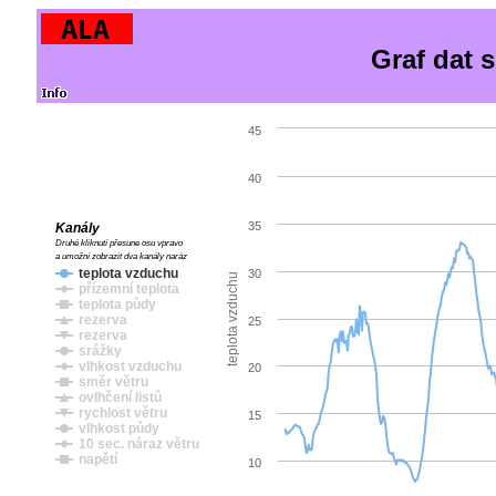
Graf dat 
45
40
35
Kanály
Druhé kliknutí přesune osu vpravo
a umožní zobrazit dva kanály naráz
teplota vzduchu
30
teplota vzduchu
přízemní teplota
teplota půdy
rezerva
25
rezerva
srážky
vlhkost vzduchu
20
směr větru
ovlhčení listů
rychlost větru
15
vlhkost půdy
10 sec. náraz větru
napětí
10