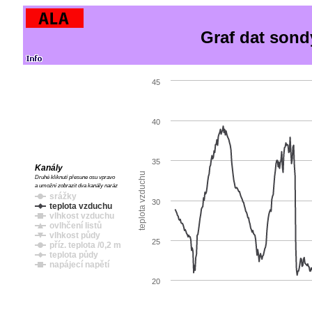
Graf dat sond
45
40
35
Kanály
teplota vzduchu
Druhé kliknutí přesune osu vpravo
a umožní zobrazit dva kanály naráz
srážky
30
teplota vzduchu
vlhkost vzduchu
ovlhčení listů
vlhkost půdy
25
příz. teplota /0,2 m
teplota půdy
napájecí napětí
20