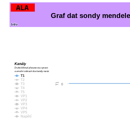
Graf dat sondy mendele
Kanály
Druhé kliknutí přesune osu vpravo
a umožní zobrazit dva kanály naráz
T1
T2
T1
T3
0
T4
T5
VP1
VP2
VP3
VP4
VP5
Napětí