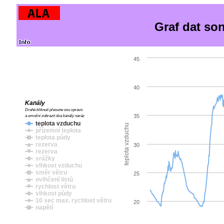
Graf dat so
45
40
Kanály
Druhé kliknutí přesune osu vpravo
35
a umožní zobrazit dva kanály naráz
teplota vzduchu
teplota vzduchu
přízemní teplota
teplota půdy
rezerva
30
rezerva
srážky
vlhkost vzduchu
směr větru
25
ovlhčení listů
rychlost větru
vlhkost půdy
10 sec max. rychlost větru
20
napětí