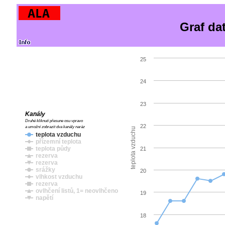
Graf da
25
24
23
Kanály
Druhé kliknutí přesune osu vpravo
22
a umožní zobrazit dva kanály naráz
teplota vzduchu
teplota vzduchu
přízemní teplota
teplota půdy
21
rezerva
rezerva
srážky
20
vlhkost vzduchu
rezerva
ovlhčení listů, 1= neovlhčeno
19
napětí
18