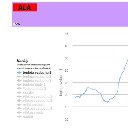
45
40
35
Kanály
Druhé kliknutí přesune osu vpravo
a umožní zobrazit dva kanály naráz
teplota vzduchu 1
30
teplota vzduchu 1
teplota vzduchu 2
teplota vzduchu 3
25
teplota půdy 1
Teplota půdy 2
srážky
20
vlhkost vzduchu 1
vlhkost vzduchu 2
ovlhčení listů
15
vlhkost vzduchu 3
vlhkost půdy
napětí
10