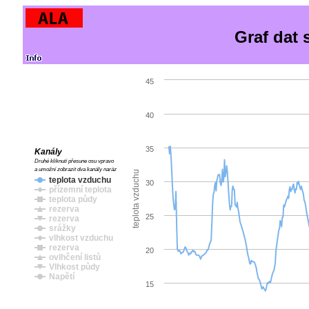
Graf dat 
45
40
35
Kanály
Druhé kliknutí přesune osu vpravo
a umožní zobrazit dva kanály naráz
teplota vzduchu
teplota vzduchu
30
přízemní teplota
teplota půdy
rezerva
25
rezerva
srážky
vlhkost vzduchu
rezerva
20
ovlhčení listů
Vlhkost půdy
Napětí
15