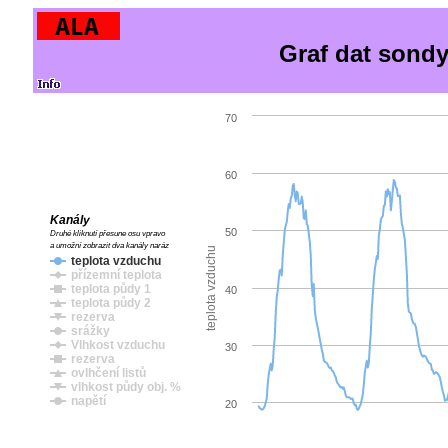
Graf dat sondy
70
60
Kanály
50
Druhé kliknutí přesune osu vpravo
a umožní zobrazit dva kanály naráz
teplota vzduchu
teplota vzduchu
přízemní teplota
teplota půdy 1
40
teplota půdy 2
rezerva
srážky
Vlhkost vzduchu
30
rezerva
ovlhčení listů
vlhkost půdy obj. %
napětí
20