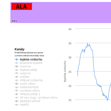
40
35
Kanály
Druhé kliknutí přesune osu vpravo
a umožní zobrazit dva kanály naráz
30
teplota vzduchu
teplota vzduchu
přízemní teplota
rezerva
teplota půdy
25
rezerva
srážky
vlhkost vzduchu
směr větru
20
ovlhčení listů
rychlost větru
vlhkost půdy 1
10 sec max. rychlost větru
15
globální záření
napětí