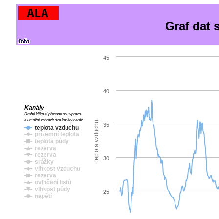
Graf dat 
45
40
Kanály
Druhé kliknutí přesune osu vpravo
a umožní zobrazit dva kanály naráz
teplota vzduchu
35
teplota vzduchu
přízemní teplota
teplota půdy
rezerva
rezerva
30
srážky
vlhkost vzduchu
rezerva
ovlhčení listů
vlhkost půdy
25
napětí