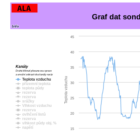
Graf dat son
45
40
Kanály
35
Druhé kliknutí přesune osu vpravo
a umožní zobrazit dva kanály naráz
Teplota vzduchu
Teplota vzduchu
30
přízemní teplota
teplota půdy
rezerva
rezerva
25
srážky
Vlhkost vzduchu
rezerva
20
ovlhčení listů
rezerva
vlhkost půdy obj. %
napětí
15