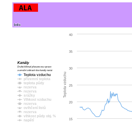
40
35
Kanály
Druhé kliknutí přesune osu vpravo
30
a umožní zobrazit dva kanály naráz
Teplota vzduchu
Teplota vzduchu
přízemní teplota
teplota půdy
25
rezerva
rezerva
srážky
Vlhkost vzduchu
20
rezerva
ovlhčení listů
rezerva
vlhkost půdy obj. %
15
napětí