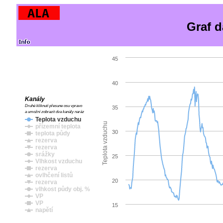
Graf d
45
40
Kanály
Druhé kliknutí přesune osu vpravo
35
a umožní zobrazit dva kanály naráz
Teplota vzduchu
Teplota vzduchu
přízemní teplota
30
teplota půdy
rezerva
rezerva
srážky
25
Vlhkost vzduchu
rezerva
ovlhčení listů
20
rezerva
vlhkost půdy obj. %
VP
VP
15
napětí