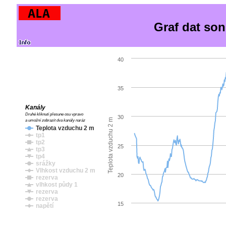
Graf dat so
40
35
Kanály
Druhé kliknutí přesune osu vpravo
30
Teplota vzduchu 2 m
a umožní zobrazit dva kanály naráz
Teplota vzduchu 2 m
tp1
tp2
25
tp3
tp4
srážky
Vlhkost vzduchu 2 m
20
rezerva
vlhkost půdy 1
rezerva
rezerva
15
napětí