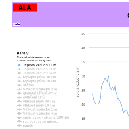
45
40
Kanály
Druhé kliknutí přesune osu vpravo
a umožní zobrazit dva kanály naráz
35
Teplota vzduchu 2 m
Teplota vzduchu 2 m
Teplota vzduchu 1 m
Teplota vzduchu 4 m
30
teplopta půdy 30 cm
teplopta půdy 10 cm
srážky
Vlhkost vzduchu 2 m
25
globální záření W/m2
ovlhčení listů
vlhkost půdy 30 cm
20
vlhkost půdy 10 cm
Vlhkost vzduchu 1 m
Vlhkost vzduchu 4 m
směr větru - stupně, 180=jih
15
rychlost větru m/sec.
napětí