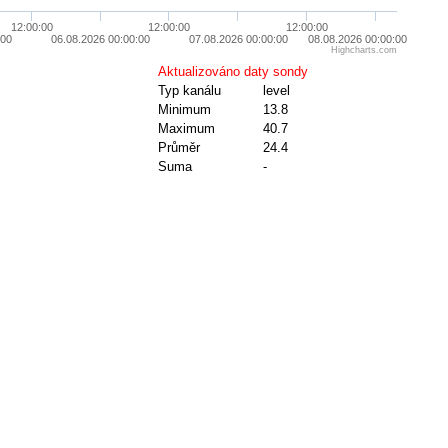
12:00:00
12:00:00
12:00:00
:00
06.08.2026 00:00:00
07.08.2026 00:00:00
08.08.2026 00:00:00
Highcharts.com
Aktualizováno daty sondy
Typ kanálu
level
Minimum
13.8
Maximum
40.7
Průměr
24.4
Suma
-