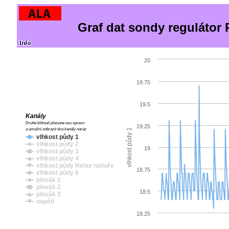
Graf dat sondy reguláto
20
19.75
19.5
Kanály
Druhé kliknutí přesune osu vpravo
19.25
a umožní zobrazit dva kanály naráz
vlhkost půdy 1
vlhkost půdy 1
vlhkost půdy 2
19
vlhkost půdy 3
vlhkost půdy 4
vlhkost půdy Relax nahoře
18.75
vlhkost půdy 6
plovák 1
plovák 2
18.5
plovák 3
napětí
18.25