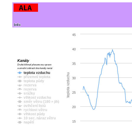
45
40
Kanály
35
Druhé kliknutí přesune osu vpravo
a umožní zobrazit dva kanály naráz
teplota vzduchu
teplota vzduchu
přízemní teplota
30
teplota půdy
rezerva
rezerva
25
srážky
vlhkost vzduchu
směr větru (180 = jih)
ovlhčení listů
20
rychlost větru
vlhkost půdy
10 sec. náraz větru
15
napětí