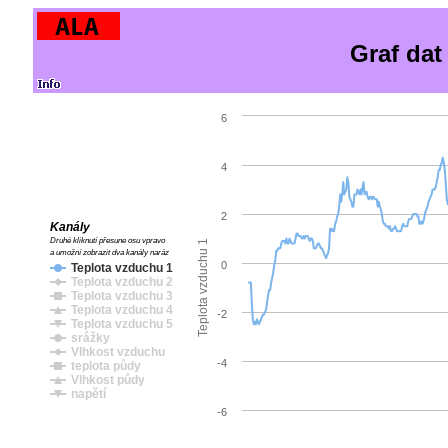
Graf dat
6
4
2
Kanály
Druhé kliknutí přesune osu vpravo
Teplota vzduchu 1
a umožní zobrazit dva kanály naráz
0
Teplota vzduchu 1
Teplota vzduchu 2
Teplota vzduchu 3
Teplota vzduchu 4
-2
Teplota vzduchu 5
srážky
Vlhkost vzduchu
-4
teplota půdy
Vlhkost půdy
napětí
-6