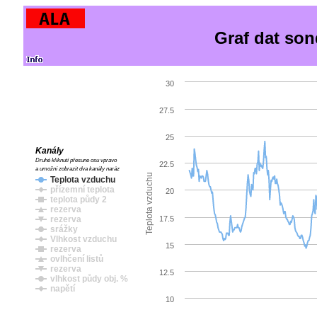
Graf dat son
30
27.5
25
Kanály
Druhé kliknutí přesune osu vpravo
22.5
a umožní zobrazit dva kanály naráz
Teplota vzduchu
Teplota vzduchu
přízemní teplota
20
teplota půdy 2
rezerva
17.5
rezerva
srážky
Vlhkost vzduchu
15
rezerva
ovlhčení listů
rezerva
12.5
vlhkost půdy obj. %
napětí
10