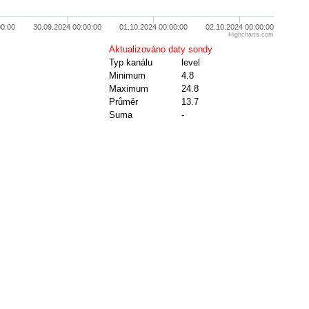
00:00
30.09.2024 00:00:00
01.10.2024 00:00:00
02.10.2024 00:00:00
Highcharts.com
Aktualizováno daty sondy
Typ kanálu
level
Minimum
4.8
Maximum
24.8
Průměr
13.7
Suma
-