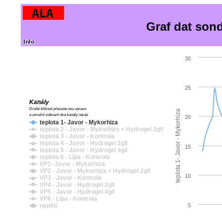
Graf dat son
30
25
Kanály
Druhé kliknutí přesune osu vpravo
a
a umožní zobrazit dva kanály naráz
20
teplota 1- Javor - Mykorhiza
teplota 2 - Javor - Mykorhiza + Hydrogel 2g/l
teplota 3 - Javor - Kontrola
teplota 4 - Javor - Hydrogel 2g/l
15
teplota 5 - Javor - Hydrogel 4g/l
teplota 6 - Lípa - Kontrola
t
e
p
l
o
t
a
1
-
J
a
v
o
r
-
M
y
k
o
r
h
i
z
VP1- Javor - Mykorhiza
VP2 - Javor - Mykorhiza + Hydrogel 2g/l
10
VP3 - Javor - Kontrola
VP4 - Javor - Hydrogel 2g/l
VP5 - Javor - Hydrogel 4g/l
VP6 - Lípa - Kontrola
5
napětí