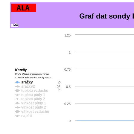
Graf dat sondy 
1.25
1
0.75
Kanály
Druhé kliknutí přesune osu vpravo
a umožní zobrazit dva kanály naráz
srážky
srážky
srážky2
0.5
teplota vzduchu
teplota půdy 1
teplota půdy 2
vlhkost půdy 1
0.25
vlhkost půdy 2
vlhkost vzduchu
napětí
0