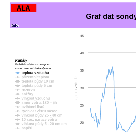
Graf dat sond
45
40
Kanály
Druhé kliknutí přesune osu vpravo
a umožní zobrazit dva kanály naráz
35
teplota vzduchu
teplota vzduchu
přízemní teplota
teplota půdy 10 cm
teplota půdy 5 cm
30
rezerva
srážky
vlhkost vzduchu
směr větru, 180 = jih
25
ovlhčení listů
rychlost větru m/sec.
vlhkost půdy 25 - 40 cm
10 sec. nárazy větru
20
vlhkost půdy 5 - 20 cm cm
napětí