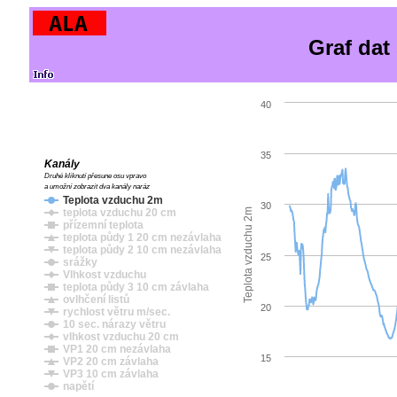
Graf dat
40
35
Kanály
Druhé kliknutí přesune osu vpravo
a umožní zobrazit dva kanály naráz
Teplota vzduchu 2m
30
teplota vzduchu 20 cm
Teplota vzduchu 2m
přízemní teplota
teplota půdy 1 20 cm nezávlaha
teplota půdy 2 10 cm nezávlaha
25
srážky
Vlhkost vzduchu
teplota půdy 3 10 cm závlaha
ovlhčení listů
20
rychlost větru m/sec.
10 sec. nárazy větru
vlhkost vzduchu 20 cm
VP1 20 cm nezávlaha
15
VP2 20 cm závlaha
VP3 10 cm závlaha
napětí