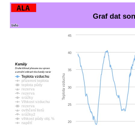
Graf dat so
45
40
Kanály
Druhé kliknutí přesune osu vpravo
35
a umožní zobrazit dva kanály naráz
Teplota vzduchu
Teplota vzduchu
přízemní teplota
teplota půdy
30
rezerva
rezerva
srážky
Vlhkost vzduchu
25
rezerva
ovlhčení listů
srážky2
vlhkost půdy obj. %
20
napětí