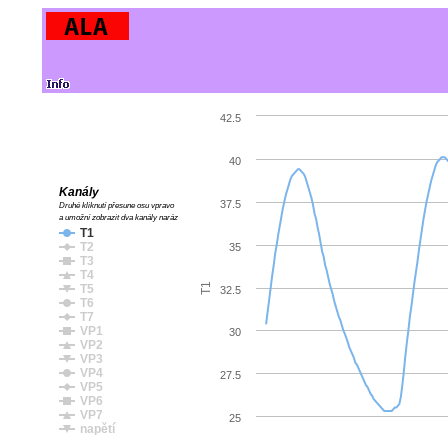
42.5
40
Kanály
37.5
Druhé kliknutí přesune osu vpravo
a umožní zobrazit dva kanály naráz
T1
T2
35
T3
T4
T1
T5
32.5
T6
T7
VP1
30
VP2
VP3
VP4
27.5
VP5
VP6
VP7
25
napětí