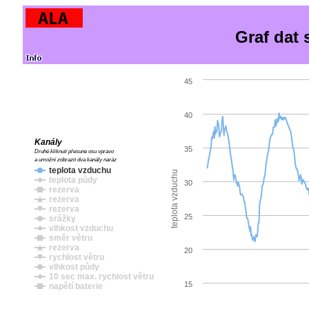
Graf dat
45
40
Kanály
35
Druhé kliknutí přesune osu vpravo
a umožní zobrazit dva kanály naráz
teplota vzduchu
teplota vzduchu
teplota půdy
30
rezerva
rezerva
rezerva
25
srážky
vlhkost vzduchu
směr větru
rezerva
20
rychlost větru
vlhkost půdy
10 sec max. rychlost větru
15
napětí baterie