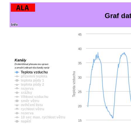
Graf da
45
40
Kanály
35
Druhé kliknutí přesune osu vpravo
a umožní zobrazit dva kanály naráz
Teplota vzduchu
Teplota vzduchu
přízemní teplota
30
teplota půdy 1
teplota půdy 2
rezerva
25
srážky
Vlhkost vzduchu
směr větru
ovlhčení listu
20
rychlost větru
rezerva
10 sec max. rychlost větru
15
napětí