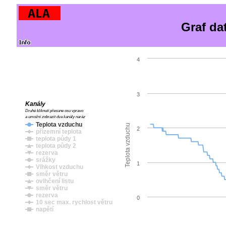
Graf da
4
3
Kanály
Druhé kliknutí přesune osu vpravo
a umožní zobrazit dva kanály naráz
Teplota vzduchu
Teplota vzduchu
2
přízemní teplota
teplota půdy 1
teplota půdy 2
rezerva
srážky
1
Vlhkost vzduchu
směr větru
ovlhčení listu
směr větru
rezerva
0
10 sec max. rychlost větru
napětí