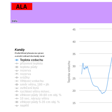
45
40
Kanály
Druhé kliknutí přesune osu vpravo
35
a umožní zobrazit dva kanály naráz
Teplota vzduchu
Teplota vzduchu
přízemní teplota
30
teplota půdy
rezerva
rezerva
srážky
25
Vlhkost vzduchu
směr větru, 180 = jih
ovlhčení listů
20
rychlost větru m/sec.
vlhkost půdy 30-60 cm obj. %
10 sec. nárazy větru
vlhkost půdy 5-35 cm obj. %
15
napětí