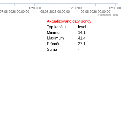
0
12:00:00
12:00:00
12:00:00
07.08.2026 00:00:00
08.08.2026 00:00:00
09.08.2026 00:00:00
Highcharts.com
Aktualizováno daty sondy
Typ kanálu
level
Minimum
14.1
Maximum
41.4
Průměr
27.1
Suma
-