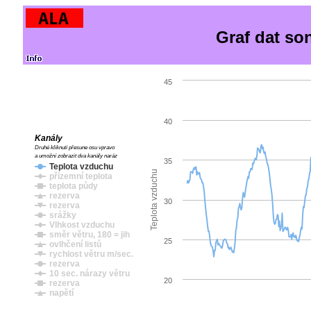
Graf dat so
45
40
Kanály
Druhé kliknutí přesune osu vpravo
a umožní zobrazit dva kanály naráz
35
Teplota vzduchu
Teplota vzduchu
přízemní teplota
teplota půdy
rezerva
30
rezerva
srážky
Vlhkost vzduchu
směr větru, 180 = jih
25
ovlhčení listů
rychlost větru m/sec.
rezerva
10 sec. nárazy větru
20
rezerva
napětí