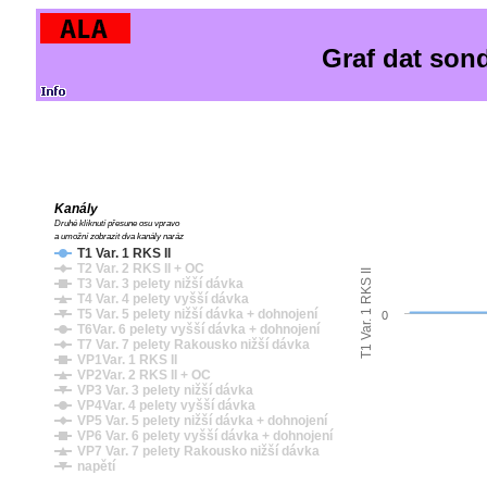
Graf dat son
Kanály
Druhé kliknutí přesune osu vpravo
a umožní zobrazit dva kanály naráz
T1 Var. 1 RKS II
T2 Var. 2 RKS II + OC
T1 Var. 1 RKS II
T3 Var. 3 pelety nižší dávka
T4 Var. 4 pelety vyšší dávka
T5 Var. 5 pelety nižší dávka + dohnojení
0
T6Var. 6 pelety vyšší dávka + dohnojení
T7 Var. 7 pelety Rakousko nižší dávka
VP1Var. 1 RKS II
VP2Var. 2 RKS II + OC
VP3 Var. 3 pelety nižší dávka
VP4Var. 4 pelety vyšší dávka
VP5 Var. 5 pelety nižší dávka + dohnojení
VP6 Var. 6 pelety vyšší dávka + dohnojení
VP7 Var. 7 pelety Rakousko nižší dávka
napětí