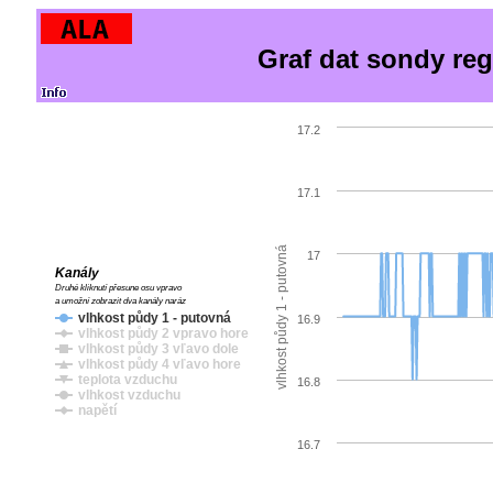
Graf dat sondy reg
17.2
17.1
vlhkost půdy 1 - putovná
17
Kanály
Druhé kliknutí přesune osu vpravo
a umožní zobrazit dva kanály naráz
vlhkost půdy 1 - putovná
16.9
vlhkost půdy 2 vpravo hore
vlhkost půdy 3 vľavo dole
vlhkost půdy 4 vľavo hore
teplota vzduchu
16.8
vlhkost vzduchu
napětí
16.7