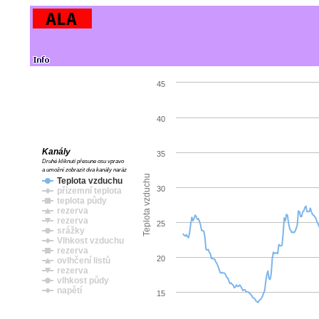
45
40
Kanály
35
Druhé kliknutí přesune osu vpravo
a umožní zobrazit dva kanály naráz
Teplota vzduchu
Teplota vzduchu
30
přízemní teplota
teplota půdy
rezerva
rezerva
25
srážky
Vlhkost vzduchu
rezerva
20
ovlhčení listů
rezerva
vlhkost půdy
napětí
15