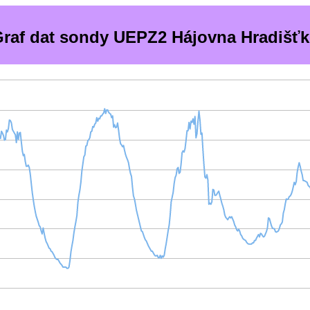
raf dat sondy UEPZ2 Hájovna Hradišť