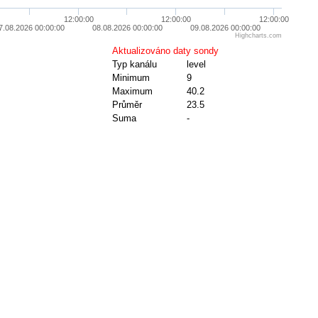
12:00:00
12:00:00
12:00:00
7.08.2026 00:00:00
08.08.2026 00:00:00
09.08.2026 00:00:00
Highcharts.com
Aktualizováno daty sondy
Typ kanálu
level
Minimum
9
Maximum
40.2
Průměr
23.5
Suma
-