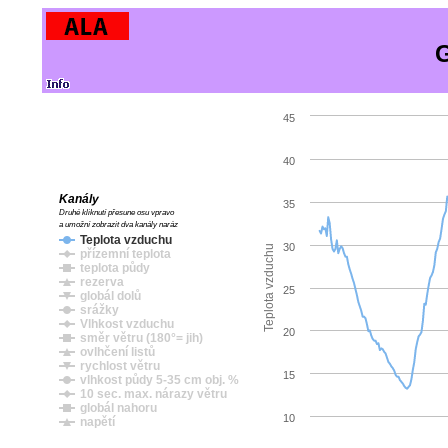
G
45
40
Kanály
35
Druhé kliknutí přesune osu vpravo
a umožní zobrazit dva kanály naráz
Teplota vzduchu
30
Teplota vzduchu
přízemní teplota
teplota půdy
rezerva
25
globál dolů
srážky
Vlhkost vzduchu
20
směr větru (180°= jih)
ovlhčení listů
rychlost větru
15
vlhkost půdy 5-35 cm obj. %
10 sec. max. nárazy větru
globál nahoru
10
napětí