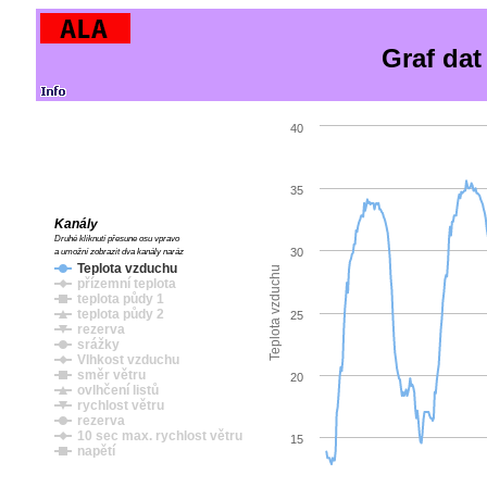
Graf dat
40
35
Kanály
Druhé kliknutí přesune osu vpravo
30
a umožní zobrazit dva kanály naráz
Teplota vzduchu
Teplota vzduchu
přízemní teplota
teplota půdy 1
teplota půdy 2
25
rezerva
srážky
Vlhkost vzduchu
směr větru
20
ovlhčení listů
rychlost větru
rezerva
10 sec max. rychlost větru
15
napětí