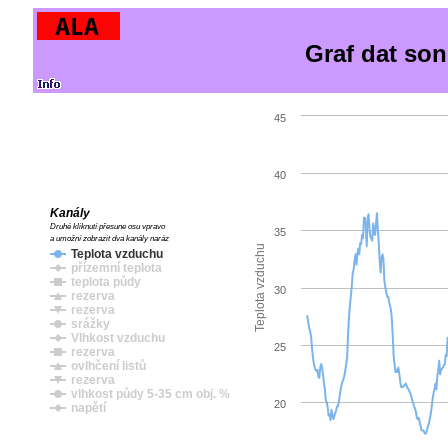
Graf dat so
45
40
Kanály
Druhé kliknutí přesune osu vpravo
35
a umožní zobrazit dva kanály naráz
Teplota vzduchu
Teplota vzduchu
přízemní teplota
teplota půdy
30
rezerva
rezerva
srážky
Vlhkost vzduchu
25
rezerva
ovlhčení listů
rezerva
vlhkost půdy 5-35 cm obj. %
20
napětí