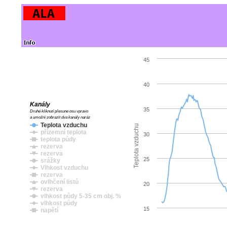
45
40
Kanály
35
Druhé kliknutí přesune osu vpravo
a umožní zobrazit dva kanály naráz
Teplota vzduchu
Teplota vzduchu
přízemní teplota
30
teplota půdy
rezerva
rezerva
25
srážky
Vlhkost vzduchu
rezerva
ovlhčení listů
20
rezerva
vlhkost půdy 5-35 cm obj. %
vlhkost půdy
15
napětí