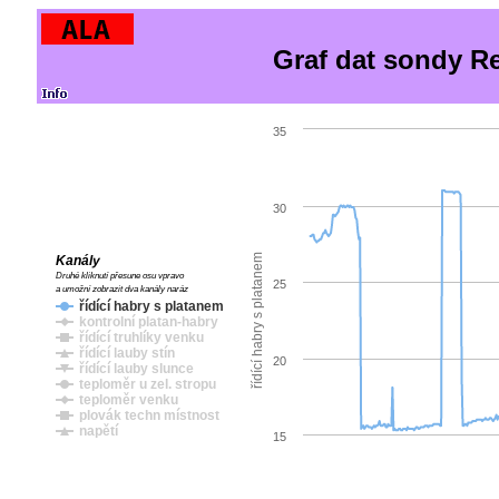
Graf dat sondy R
35
30
řídící habry s platanem
Kanály
Druhé kliknutí přesune osu vpravo
25
a umožní zobrazit dva kanály naráz
řídící habry s platanem
kontrolní platan-habry
řídící truhlíky venku
řídící lauby stín
20
řídící lauby slunce
teploměr u zel. stropu
teploměr venku
plovák techn místnost
napětí
15