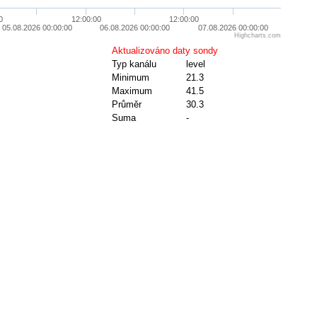
0
12:00:00
12:00:00
05.08.2026 00:00:00
06.08.2026 00:00:00
07.08.2026 00:00:00
Highcharts.com
Aktualizováno daty sondy
Typ kanálu
level
Minimum
21.3
Maximum
41.5
Průměr
30.3
Suma
-