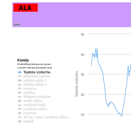
45
40
Kanály
Druhé kliknutí přesune osu vpravo
a umožní zobrazit dva kanály naráz
Teplota vzduchu
Teplota vzduchu
35
přízemní teplota
teplota půdy 1
teplota půdy 2
rezerva
srážky
30
Vlhkost vzduchu
směr větru
ovlhčení listů
rychlost větru
rezerva
25
10 sec max. rychlost větru
napětí