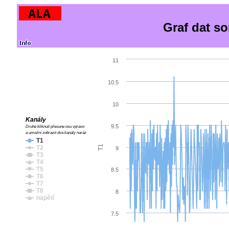
Graf dat s
11
10.5
10
Kanály
9.5
Druhé kliknutí přesune osu vpravo
a umožní zobrazit dva kanály naráz
T1
T1
T2
9
T3
T4
T5
8.5
T6
T7
T8
8
napětí
7.5